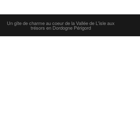
Un gîte de charme au coeur de la Vallée de L'isle aux
trésors en Dordogne Périgord