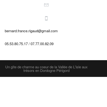
bernard.france.rigaud@gmail.com
05.53.80.75.17 / 07.77.00.82.09
Un gîte de charme au coeur de la Vallée de L'isle aux
trésors en Dordogne Périgord